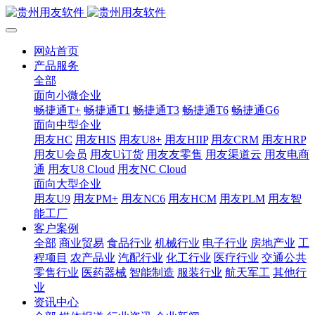
网站首页
产品服务
全部
面向小微企业
畅捷通T+
畅捷通T1
畅捷通T3
畅捷通T6
畅捷通G6
面向中型企业
用友HC
用友HIS
用友U8+
用友HIIP
用友CRM
用友HRP
用友U会员
用友U订货
用友友零售
用友渠道云
用友电商
通
用友U8 Cloud
用友NC Cloud
面向大型企业
用友U9
用友PM+
用友NC6
用友HCM
用友PLM
用友智
能工厂
客户案例
全部
商业贸易
食品行业
机械行业
电子行业
房地产业
工
程项目
农产品业
汽配行业
化工行业
医疗行业
交通公共
零售行业
医药器械
智能制造
服装行业
航天军工
其他行
业
资讯中心