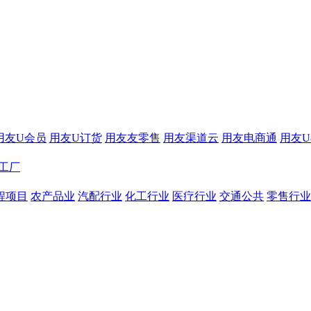
用友U会员
用友U订货
用友友零售
用友渠道云
用友电商通
用友U8
工厂
程项目
农产品业
汽配行业
化工行业
医疗行业
交通公共
零售行业