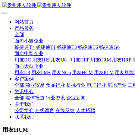
网站首页
产品服务
全部
面向小微企业
畅捷通T+
畅捷通T1
畅捷通T3
畅捷通T6
畅捷通G6
面向中型企业
用友HC
用友HIS
用友U8+
用友HIIP
用友CRM
用友HRP
面向大型企业
用友U9
用友PM+
用友NC6
用友HCM
用友PLM
用友智能
客户案例
全部
商业贸易
食品行业
机械行业
电子行业
房地产业
工
资讯中心
全部
媒体报道
行业资讯
企业新闻
关于我们
公司简介
在线留言
在线反馈
人才招聘
联系我们
用友HCM